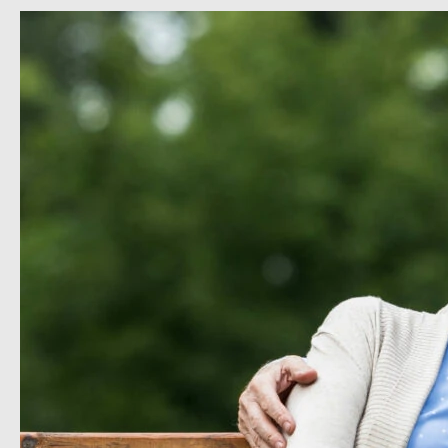
Maria
und
Alfred