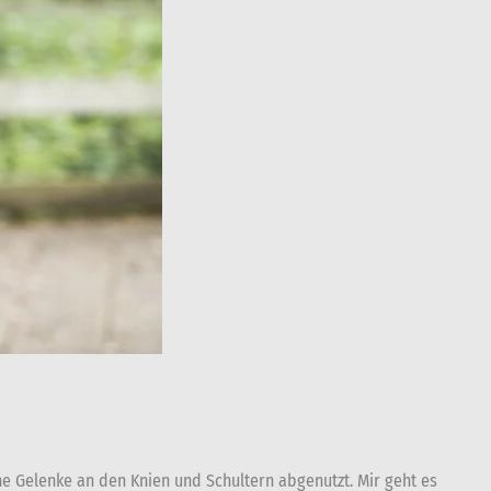
e Gelenke an den Knien und Schultern abgenutzt. Mir geht es